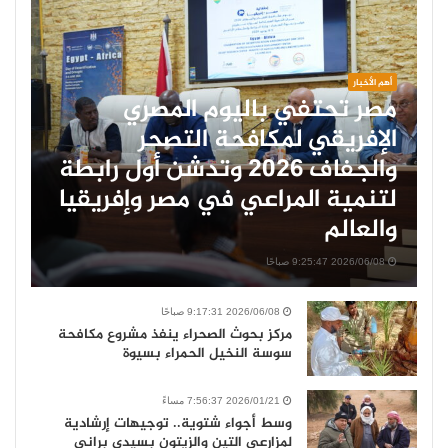
أهم الأخبار
مصر تحتفي باليوم المصري
الإفريقي لمكافحة التصحر
والجفاف 2026 وتدشن أول رابطة
لتنمية المراعي في مصر وإفريقيا
والعالم
2026/06/08 9:25:47 صباحًا
2026/06/08 9:17:31 صباحًا
مركز بحوث الصحراء ينفذ مشروع مكافحة
سوسة النخيل الحمراء بسيوة
2026/01/21 7:56:37 مساءً
وسط أجواء شتوية.. توجيهات إرشادية
لمزارعي التين والزيتون بسيدي براني