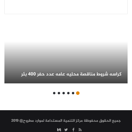
كراسه
شروط
مناقصة
محليه
عامه
عدد
حفر
400
بئر
كراسه شروط مناقصة محليه عامه عدد حفر 400 بئر
جميع الحقوق محفوظة مركز التنمية المستدامة لموارد مطروح@ 2019