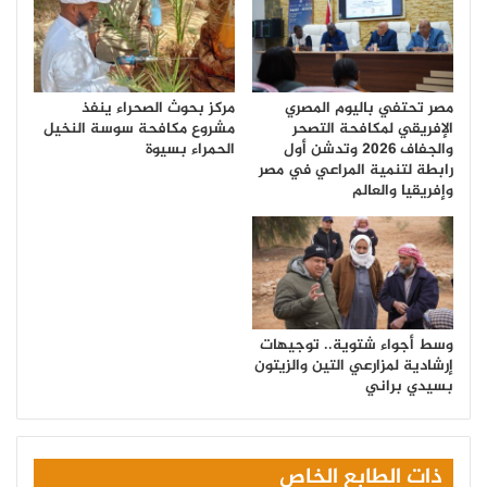
مصر تحتفي باليوم المصري
مركز بحوث الصحراء ينفذ
الإفريقي لمكافحة التصحر
مشروع مكافحة سوسة النخيل
والجفاف 2026 وتدشن أول
الحمراء بسيوة
رابطة لتنمية المراعي في مصر
وإفريقيا والعالم
وسط أجواء شتوية.. توجيهات
إرشادية لمزارعي التين والزيتون
بسيدي براني
ذات الطابع الخاص