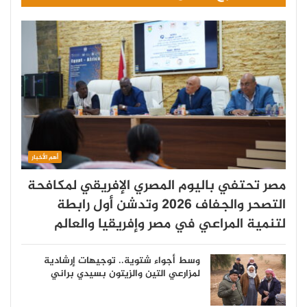
أهم الأخبار
مصر تحتفي باليوم المصري الإفريقي لمكافحة
التصحر والجفاف 2026 وتدشن أول رابطة
لتنمية المراعي في مصر وإفريقيا والعالم
وسط أجواء شتوية.. توجيهات إرشادية
لمزارعي التين والزيتون بسيدي براني