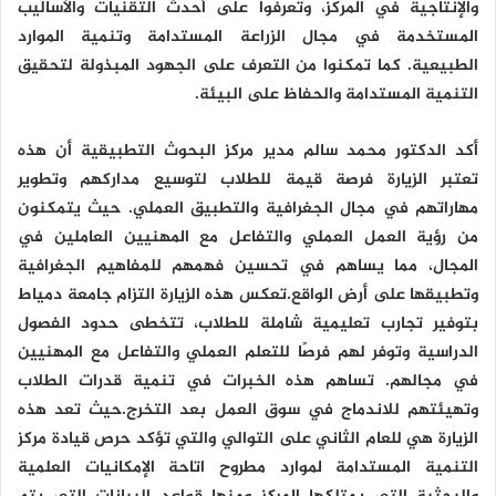
والإنتاجية في المركز، وتعرفوا على أحدث التقنيات والأساليب
المستخدمة في مجال الزراعة المستدامة وتنمية الموارد
الطبيعية. كما تمكنوا من التعرف على الجهود المبذولة لتحقيق
التنمية المستدامة والحفاظ على البيئة.
أكد الدكتور محمد سالم مدير مركز البحوث التطبيقية أن هذه
تعتبر الزيارة فرصة قيمة للطلاب لتوسيع مداركهم وتطوير
مهاراتهم في مجال الجغرافية والتطبيق العملي. حيث يتمكنون
من رؤية العمل العملي والتفاعل مع المهنيين العاملين في
المجال، مما يساهم في تحسين فهمهم للمفاهيم الجغرافية
وتطبيقها على أرض الواقع.تعكس هذه الزيارة التزام جامعة دمياط
بتوفير تجارب تعليمية شاملة للطلاب، تتخطى حدود الفصول
الدراسية وتوفر لهم فرصًا للتعلم العملي والتفاعل مع المهنيين
في مجالهم. تساهم هذه الخبرات في تنمية قدرات الطلاب
وتهيئتهم للاندماج في سوق العمل بعد التخرج.حيث تعد هذه
الزيارة هي للعام الثاني على التوالي والتي تؤكد حرص قيادة مركز
التنمية المستدامة لموارد مطروح اتاحة الإمكانيات العلمية