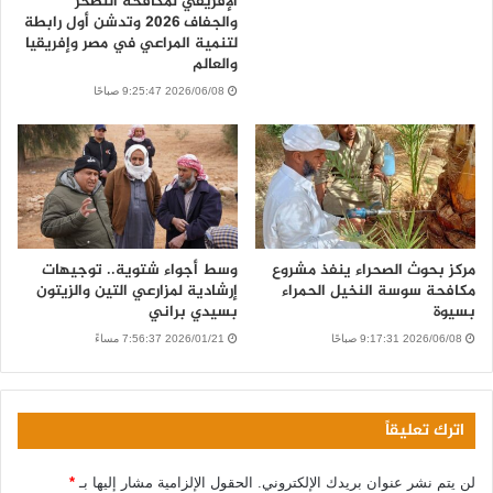
الإفريقي لمكافحة التصحر
والجفاف 2026 وتدشن أول رابطة
لتنمية المراعي في مصر وإفريقيا
والعالم
2026/06/08 9:25:47 صباحًا
مركز بحوث الصحراء ينفذ مشروع
وسط أجواء شتوية.. توجيهات
مكافحة سوسة النخيل الحمراء
إرشادية لمزارعي التين والزيتون
بسيوة
بسيدي براني
2026/06/08 9:17:31 صباحًا
2026/01/21 7:56:37 مساءً
اترك تعليقاً
لن يتم نشر عنوان بريدك الإلكتروني.
الحقول الإلزامية مشار إليها بـ
*