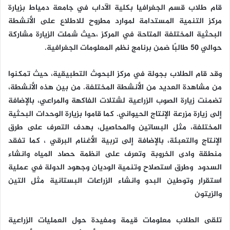
قام طلاب قسم الجغرافيا بكلية الآداب في جامعة دمياط بزيارة
مركز التنمية المستدامة لموارد مطروح للاطلاع على الأنشطة
البحثية المختلفة المتاحة في المركز ،حيث شملت الزيارة مشاركة
حوالي 50 طالبًا ضمن برنامج نظم المعلومات الجغرافية.
وقد قام الطلاب بجولة في مركز البحوث التطبيقية، حيث تمكنوا
من مشاهدة العديد من الأنشطة المختلفة. من بين هذه الأنشطة،
تضمنت زيارة الصوب الزراعية لشتلات الفاكهة والمراعي، بالإضافة
إلى زيارة مزرعة الإنتاج الحيواني. كما قاموا بزيارة الوحدات البحثية
المختلفة، مثل البساتين والمحاصيل، بهدف التعرف على طرق
الإنتاج والتعبئة، بالإضافة إلى تربية الأغنام البرقي ، كما تفقد
منطقة وادى الخروبة وتعرف على انظمة حصاد المياه وانشاء
السدود وطرق استصلاح وتنمية الوديان وجهود الدولة في عملية
استقرار وتوطين البدو وانشاء الزراعات البستانية مثل التين
والزيتون
تلقى الطلاب معلومات قيمة ومفيدة حول العمليات الزراعية