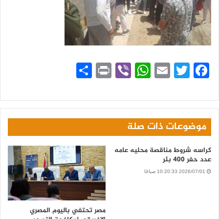
Fa
T
E
W
Vi
Pr
ن
ce
wi
m
ha
be
in
ش
bo
tte
ail
ts
r
t
ر
A
r
ok
موضوعات ذات صلة
pp
كراسه شروط مناقصة محليه عامه
عدد حفر 400 بئر
2026/07/01 10:20:33 صباحًا
مصر تحتفي باليوم المصري