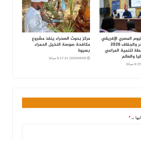
يوم المصري الإفريقي
مركز بحوث الصحراء ينفذ مشروع
لمكافحة التصحر والجفاف 2026
مكافحة سوسة النخيل الحمراء
طة لتنمية المراعي
بسيوة
ا والعالم
2026/06/08 9:17:31 صباحًا
يها بـ
*