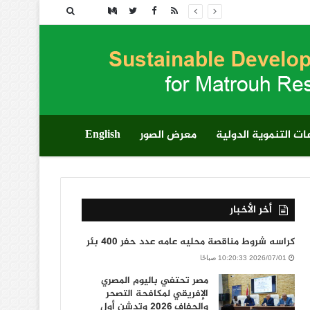
بحث
عن
ت التنموية الدولية
معرض الصور
English
أخر الأخبار
كراسه شروط مناقصة محليه عامه عدد حفر 400 بئر
2026/07/01 10:20:33 صباحًا
مصر تحتفي باليوم المصري
الإفريقي لمكافحة التصحر
والجفاف 2026 وتدشن أول