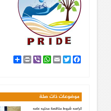
Fa
T
E
W
Vi
Pr
ن
ce
wi
m
ha
be
in
ش
bo
tte
ail
ts
r
t
ر
A
r
ok
pp
موضوعات ذات صلة
كراسه شروط مناقصة محليه عامه