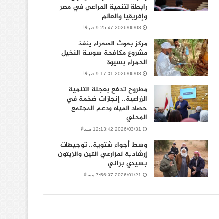
رابطة لتنمية المراعي في مصر
وإفريقيا والعالم
2026/06/08 9:25:47 صباحًا
مركز بحوث الصحراء ينفذ
مشروع مكافحة سوسة النخيل
الحمراء بسيوة
2026/06/08 9:17:31 صباحًا
مطروح تدفع بعجلة التنمية
الزراعية.. إنجازات ضخمة في
حصاد المياه ودعم المجتمع
المحلي
2026/03/31 12:13:42 مساءً
وسط أجواء شتوية.. توجيهات
إرشادية لمزارعي التين والزيتون
بسيدي براني
2026/01/21 7:56:37 مساءً