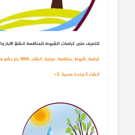
للتعرف على كراسات الشروط للمناقصة انشاؤ الابار و
كراسة_شروط_مناقصة_دولية_انشاء_1000 بئر نشو سعة 120م3 خمس مجموعات__v2 (تم الاسترداد تلقائياً)
انشاء 2 وحدة صحية_v2