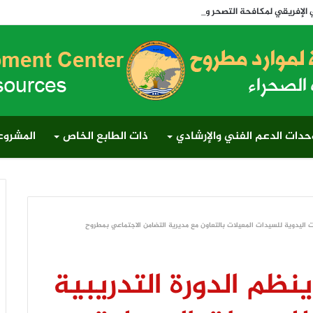
والجفاف 2026 وتدشن أول رابطة لتنمية المراعي في مصر وإفريقيا والعالم
حدات الدعم الفني والإرشادي
ذات الطابع الخاص
المشروعا
ات اليدوية للسيدات المعيلات بالتعاون مع مديرية التضامن الاجتماعي بمطروح
نظم الدورة التدريبية