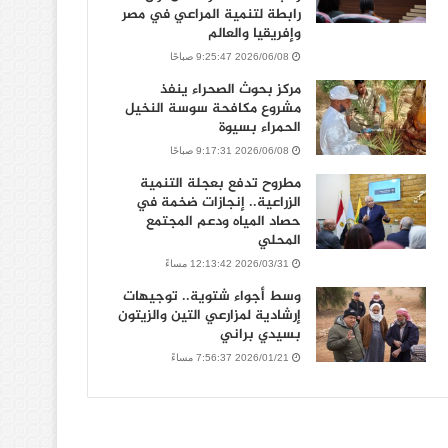
رابطة لتنمية المراعي في مصر
وإفريقيا والعالم
2026/06/08 9:25:47 صباحًا
مركز بحوث الصحراء ينفذ
مشروع مكافحة سوسة النخيل
الحمراء بسيوة
2026/06/08 9:17:31 صباحًا
مطروح تدفع بعجلة التنمية
الزراعية.. إنجازات ضخمة في
حصاد المياه ودعم المجتمع
المحلي
2026/03/31 12:13:42 مساءً
وسط أجواء شتوية.. توجيهات
إرشادية لمزارعي التين والزيتون
بسيدي براني
2026/01/21 7:56:37 مساءً