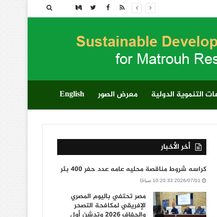
بحث
عن
ت التنموية الدولية
معرض الصور
English
أخر الأخبار
كراسه شروط مناقصة محليه عامه عدد حفر 400 بئر
2026/07/01 10:20:33 صباحًا
مصر تحتفي باليوم المصري
الإفريقي لمكافحة التصحر
والجفاف 2026 وتدشن أول