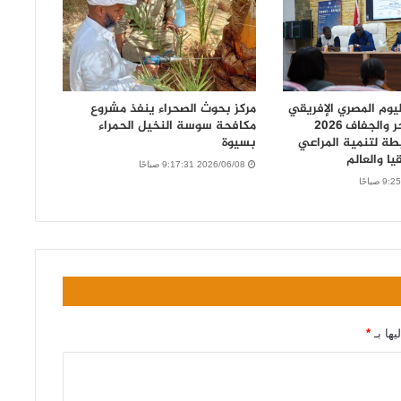
يوم المصري الإفريقي
مركز بحوث الصحراء ينفذ مشروع
لمكافحة التصحر والجفاف 2026
مكافحة سوسة النخيل الحمراء
طة لتنمية المراعي
بسيوة
ا والعالم
2026/06/08 9:17:31 صباحًا
يها بـ
*