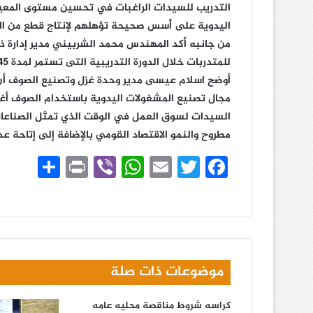
التدريب للسيدات الراغبات في تحسين مستوى المعيش
اليدوية على أسس صحيحة تؤهلهم لإنتاج قطع من ا
من جانبه أكد المهندس محمد الشربيني مدير إدارة ذات
للمتدربات خلال الدورة التدريبية التى تستمر لمدة 45 يوماً
أوضح اسلام عيسى مدير وحدة غزل وتصنيع الصوف أن 
مجال تصنيع المشغولات اليدوية باستخدام الصوف أغ
السيدات لسوق العمل في الوقت الذي تمثل الصناعات 
مطروح والنمو الاقتصاد القومي بالإضافة إلى إتاحة ع
Fa
T
E
W
Vi
Pr
ن
ce
wi
m
ha
be
in
ش
bo
tte
ail
ts
r
t
ر
A
r
ok
pp
موضوعات ذات صلة
كراسه شروط مناقصة محليه عامه