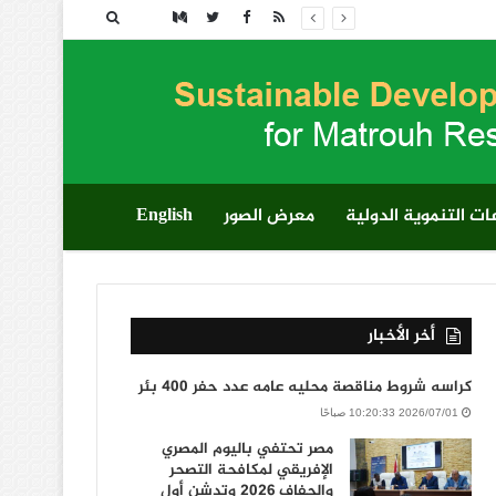
بحث
عن
ت التنموية الدولية
معرض الصور
English
أخر الأخبار
كراسه شروط مناقصة محليه عامه عدد حفر 400 بئر
2026/07/01 10:20:33 صباحًا
مصر تحتفي باليوم المصري
الإفريقي لمكافحة التصحر
والجفاف 2026 وتدشن أول