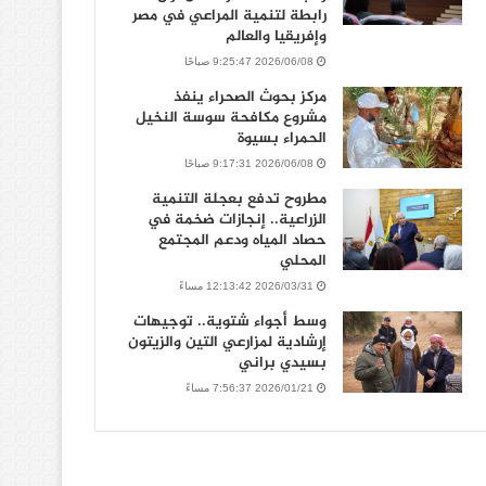
رابطة لتنمية المراعي في مصر
وإفريقيا والعالم
2026/06/08 9:25:47 صباحًا
مركز بحوث الصحراء ينفذ
مشروع مكافحة سوسة النخيل
الحمراء بسيوة
2026/06/08 9:17:31 صباحًا
مطروح تدفع بعجلة التنمية
الزراعية.. إنجازات ضخمة في
حصاد المياه ودعم المجتمع
المحلي
2026/03/31 12:13:42 مساءً
وسط أجواء شتوية.. توجيهات
إرشادية لمزارعي التين والزيتون
بسيدي براني
2026/01/21 7:56:37 مساءً