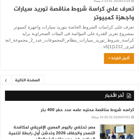
2024/11/24 2:13:41 مساءً
تعرف علي كراسة شروط مناقصة توريد سيارات
واجهزة كمبيوتر
تعرف على كراسات الشروط الخاصة بتوريد سيارات واجهزة كمبيوتر
بمشروع تعزيز القدرة على المؤائمة فى البيئات الصحراوية برايد
كراسة_شروط_توريد_سيارات_بنظام_المجموعات_عدد_2_مجموعة_انج
ليزى_v5[1]1212…
أكمل القراءة »
الصفحة التالية
أخر الأخبار
كراسه شروط مناقصة محليه عامه عدد حفر 400 بئر
2026/07/01 10:20:33 صباحًا
مصر تحتفي باليوم المصري الإفريقي لمكافحة
التصحر والجفاف 2026 وتدشن أول رابطة لتنمية