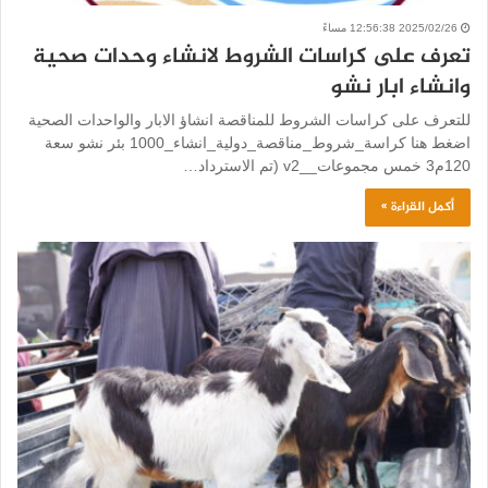
2025/02/26 12:56:38 مساءً
تعرف على كراسات الشروط لانشاء وحدات صحية
وانشاء ابار نشو
للتعرف على كراسات الشروط للمناقصة انشاؤ الابار والواحدات الصحية
اضغط هنا كراسة_شروط_مناقصة_دولية_انشاء_1000 بئر نشو سعة
120م3 خمس مجموعات__v2 (تم الاسترداد…
أكمل القراءة »