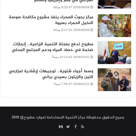
المراعي في مصر وإفريقيا والعالم
2026/06/08 9:25:47 صباحًا
مركز بحوث الصحراء ينفذ مشروع مكافحة سوسة
النخيل الحمراء بسيوة
2026/06/08 9:17:31 صباحًا
مطروح تدفع بعجلة التنمية الزراعية.. إنجازات
ضخمة في حصاد المياه ودعم المجتمع المحلي
2026/03/31 12:13:42 مساءً
وسط أجواء شتوية.. توجيهات إرشادية لمزارعي
التين والزيتون بسيدي براني
2026/01/21 7:56:37 مساءً
جميع الحقوق محفوظة مركز التنمية المستدامة لموارد مطروح@ 2019