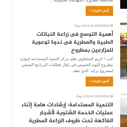
محافظة مطروح، استهدفت مجموعة…
أكمل القراءة »
2025/08/14 10:21:00 مساءً
أهمية التوسع فى زراعة النباتات
الطبية والعطرية فى ندوة توعوية
للمزارعين بمطروح
كتب / كريم المجعاوي نظم مركز التنمية المستدامة لموارد
مطروح اليوم الخميس،في إطار فعاليات البرنامج الصيفي
لمشروع برايد، الذي يعقد…
أكمل القراءة »
2020/12/10 3:35:04 مساءً
التنمية المستدامة: إرشادات هامة إثناء
عمليات الخدمة الشتوية لأشجار
الفاكهة تحت ظروف الزراعة المطرية