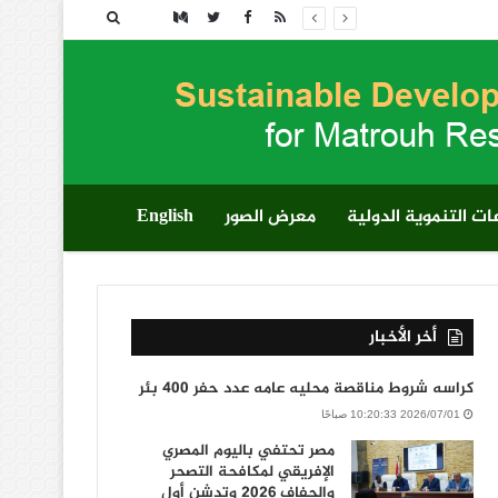
بحث
عن
ت التنموية الدولية
معرض الصور
English
أخر الأخبار
كراسه شروط مناقصة محليه عامه عدد حفر 400 بئر
2026/07/01 10:20:33 صباحًا
مصر تحتفي باليوم المصري
الإفريقي لمكافحة التصحر
والجفاف 2026 وتدشن أول