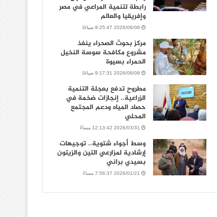
رابطة لتنمية المراعي في مصر
وإفريقيا والعالم
2026/06/08 9:25:47 صباحًا
مركز بحوث الصحراء ينفذ
مشروع مكافحة سوسة النخيل
الحمراء بسيوة
2026/06/08 9:17:31 صباحًا
مطروح تدفع بعجلة التنمية
الزراعية.. إنجازات ضخمة في
حصاد المياه ودعم المجتمع
المحلي
2026/03/31 12:13:42 مساءً
وسط أجواء شتوية.. توجيهات
إرشادية لمزارعي التين والزيتون
بسيدي براني
2026/01/21 7:56:37 مساءً