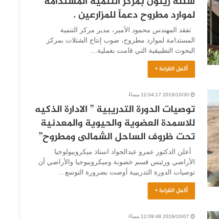
شتلة زيتون بمركز التنمية المستدامة
لموارد مطروح دعماً للمزارعين .
تفقد المهندس محمود الأمير، مدير مركز التنمية
المستدامة لموارد مطروح، صوب إنتاج الشتلات بمركز
البحوث التطبيقية التي قامت بعملية…
أكمل القراءة »
2019/10/30 12:04:17 مساءً
توصيات الدورة التدريبية ” الادارة الذكيه
للاسمدة العضوية والحيوية والمعدنية
تحت ظروف الساحل الشمالى ومطروح”
أعلن الدكتور عمرو عبدالجواد استاذ ميكروبيولوجيا
الأراضي ورئيس قسم خصوبة وميكروبيوجيا والأراضي أن
توصيات الدورة التدريبية أوصت بضرورة التوسع…
أكمل القراءة »
2019/10/07 12:09:48 مساءً