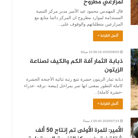
لمزارعي مطروح
قال المهندس محمود عيد الأمير مدير مركز التنمية
المستدامة لموارد مطروح ان المركز دائما متابع مع
المزارعين متطلباتهم والوقوف على…
أكمل القراءة »
2020/09/03 10:58:19 صباحًا
ذبابة الثمار آفة الكم والكيف لصناعة
الزيتون
ذبابة ثمار الزيتون حشرة تتبع رتبة ثنائية الأجنحة الحشرة
كاملة التطور بمعنى انها تمر بمراحل (بيضة -يرقة -عذراء
-حشرة كاملة)…
أكمل القراءة »
2020/07/15 1:05:40 مساءً
الأمير: للمرة الأولى تم إنتاج 50 ألف