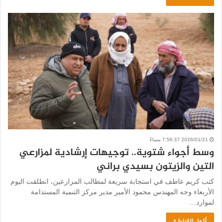
2026/01/21 7:56:37 مساءً
وسط أجواء شتوية.. توجيهات إرشادية لمزارعي
التين والزيتون بسيدي براني
كتب كريم عاطف في استجابة سريعة لمطالب المزارعين، انطلقت اليوم
الأربعاء وجه المهندس محمود الأمير مدير مركز التنمية المستدامة
لموارد…
أكمل القراءة »