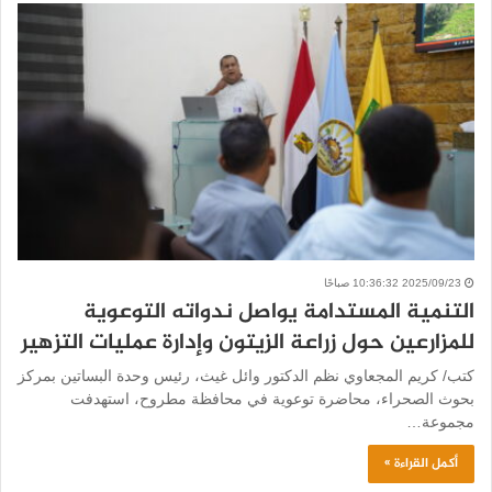
2025/09/23 10:36:32 صباحًا
التنمية المستدامة يواصل ندواته التوعوية
للمزارعين حول زراعة الزيتون وإدارة عمليات التزهير
كتب/ كريم المجعاوي نظم الدكتور وائل غيث، رئيس وحدة البساتين بمركز
بحوث الصحراء، محاضرة توعوية في محافظة مطروح، استهدفت
مجموعة…
أكمل القراءة »