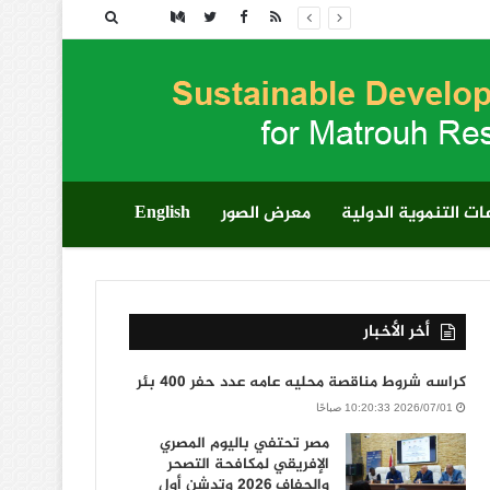
بحث
عن
ت التنموية الدولية
معرض الصور
English
أخر الأخبار
كراسه شروط مناقصة محليه عامه عدد حفر 400 بئر
2026/07/01 10:20:33 صباحًا
مصر تحتفي باليوم المصري
الإفريقي لمكافحة التصحر
والجفاف 2026 وتدشن أول