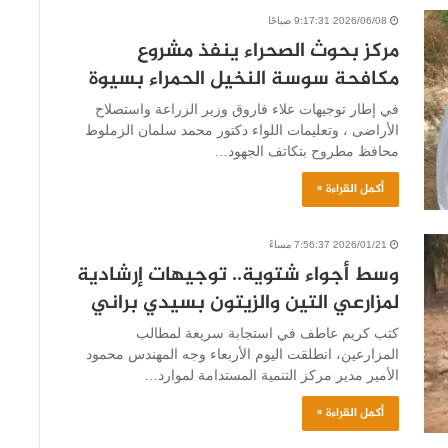
2026/06/08 9:17:31 صباحًا
مركز بحوث الصحراء ينفذ مشروع
مكافحة سوسة النخيل الحمراء بسيوة
في إطار توجيهات علاء فاروق وزير الزراعة واستصلاح
الأراضى ، وتعليمات اللواء دكتور محمد سلمان الزملوط
محافظ مطروح بتكاتف الجهود…
أكمل القراءة »
2026/01/21 7:56:37 مساءً
وسط أجواء شتوية.. توجيهات إرشادية
لمزارعي التين والزيتون بسيدي براني
كتب كريم عاطف في استجابة سريعة لمطالب
المزارعين، انطلقت اليوم الأربعاء وجه المهندس محمود
الأمير مدير مركز التنمية المستدامة لموارد…
أكمل القراءة »