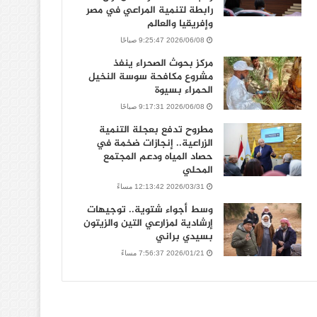
رابطة لتنمية المراعي في مصر
وإفريقيا والعالم
2026/06/08 9:25:47 صباحًا
مركز بحوث الصحراء ينفذ
مشروع مكافحة سوسة النخيل
الحمراء بسيوة
2026/06/08 9:17:31 صباحًا
مطروح تدفع بعجلة التنمية
الزراعية.. إنجازات ضخمة في
حصاد المياه ودعم المجتمع
المحلي
2026/03/31 12:13:42 مساءً
وسط أجواء شتوية.. توجيهات
إرشادية لمزارعي التين والزيتون
بسيدي براني
2026/01/21 7:56:37 مساءً