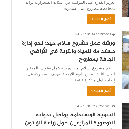
تعزيز القدرة على المؤايمة في البيئات الصحراوية برايد
بمحافظة مطروح التى استمرت…
أكمل القراءة »
2025/09/23 10:55:46 صباحًا
ورشة عمل مشروع سلام..ميد: نحو إدارة
مستدامة للمياه والتربة في الأراضي
الجافة بمطروح
نظم مشروع “سلام..ميد” ورشة عمل بعنوان “المختبر
الحي الثالث” صباح اليوم الأربعاء، بهدف المشاركة في
إيجاد حلول مبتكرة قائمة…
أكمل القراءة »
2025/09/23 10:36:32 صباحًا
التنمية المستدامة يواصل ندواته
التوعوية للمزارعين حول زراعة الزيتون